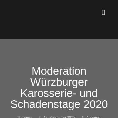
Moderation
Würzburger
Karosserie- und
Schadenstage 2020
admin
15. September 2020
Allgemein