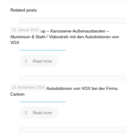
Related posts
19. Januar 2022
Carbon-Workshop – Karosserie-Außenausbeulen –
Aluminium & Stahl / Videodreh mit den Autodoktoren von
VOX
Read more
23. November 2020
Videodreh mit den Autodoktoren von VOX bei der Firma
Carbon
Read more