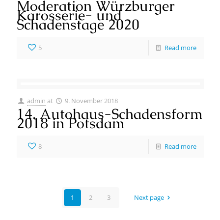
Moderation Würzburger
Karosserie- und
Schadenstage 2020
5
Read more
admin
at
9. November 2018
14. Autohaus-Schadensform
2018 in Potsdam
8
Read more
1
2
3
Next page