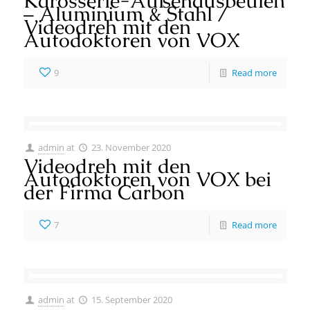
Karosserie-Außenausbeulen
– Aluminium & Stahl /
Videodreh mit den
Autodoktoren von VOX
9
Read more
admin
at
23. November 2020
Videodreh mit den
Autodoktoren von VOX bei
der Firma Carbon
7
Read more
admin
at
15. September 2020